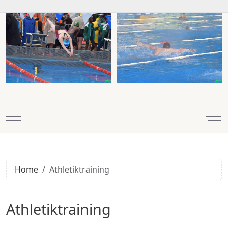
Mobile Menu Toggle
Off
Home
Athletiktraining
D
Athletiktraining