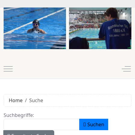
Mobile Menu Toggle
Off
Home
Suche
Suchformular
Suchbegriffe:
Suchen