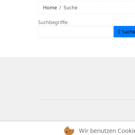
Home
Suche
Suchformular
Suchbegriffe:
Such
Wir benutzen Cooki